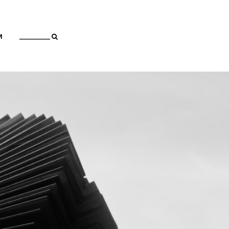
M
__________ 