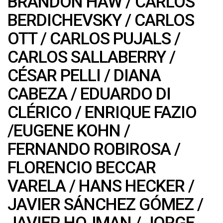
BRANDON HAW
/
CARLOS
BERDICHEVSKY
/
CARLOS
OTT
/
CARLOS PUJALS
/
CARLOS SALLABERRY
/
CÉSAR PELLI
/
DIANA
CABEZA
/
EDUARDO DI
CLÉRICO
/
ENRIQUE FAZIO
/
EUGENE KOHN
/
FERNANDO ROBIROSA
/
FLORENCIO BECCAR
VARELA
/
HANS HECKER
/
JAVIER SÁNCHEZ GÓMEZ
/
JAVIER HOJMAN
/
JORGE